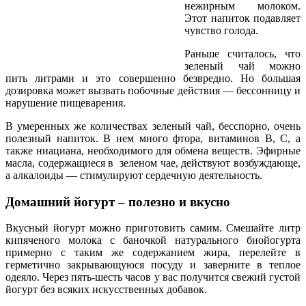
нежирным молоком.
Этот напиток подавляет
чувство голода.
Раньше считалось, что
зеленый чай можно
пить литрами и это совершенно безвредно. Но большая
дозировка может вызвать побочные действия — бессонницу и
нарушение пищеварения.
В умеренных же количествах зеленый чай, бесспорно, очень
полезный напиток. В нем много фтора, витаминов В, С, а
также ниациана, необходимого для обмена веществ. Эфирные
масла, содержащиеся в зеленом чае, действуют возбуждающе,
а алкалоиды — стимулируют сердечную деятельность.
Домашний йогурт – полезно и вкусно
Вкусный йогурт можно приготовить самим. Смешайте литр
кипяченого молока с баночкой натурального биойогурта
примерно с таким же содержанием жира, перелейте в
герметично закрывающуюся посуду и заверните в теплое
одеяло. Через пять-шесть часов у вас получится свежий густой
йогурт без всяких искусственных добавок.