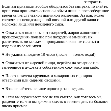
завтракать.
Если вы привыкли вообще обходиться без завтрака, то знайте:
привычка принимать основной объем пищи в послеобеденное
время является главной причиной ожирения. Завтрак может
состоять из неподслащенной овсяной или другой каши с
молоком, яйца или нежирного сыра.
♥ Отказаться полностью от сладостей, жиров животного
происхождения (полезно при похудении заменить их
растительными маслами, приправляя овощные салаты) и
изделий из белой муки.
♥ Не ужинать позднее 18 часов (после — только вода!).
♥ Отказаться от жареной пищи, перейти на отварное или
запеченное в духовке в собственном соку мясо или рыбу.
♥ Полезна замена крупяных и макаронных гарниров
отварными или сырыми овощами.
♥ Взвешивайтесь не чаще одного раза в неделю.
♥ Если вы сбрасываете вес не так быстро, как хотелось бы,
разделите то, что вы должны съесть в течение дня, на большее
число приемов.