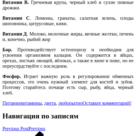
Витамин В.
Гречневая крупа, черный хлеб и сухие пивные
дрожжи.
Витамин С
. Лимоны, гранаты, салатная зелень, плоды
шиповника, цитрусовые, киви.
Витамин Д
. Молоко, молочные жиры, яичные желтки, печень
и, конечно, рыбий жир
Бор.
Противодействует остеопорозу и необходим для
усвоения организмом кальция. Он содержится в яйцах,
орехах, листьях овощей, яблоках, а также в вине и пиве, но не
переусердствуйте с последним.
Фосфор.
Играет важную роль в регулировании обменных
процессов, это очень нужный элемент для костей и зубов.
Поэтому старайтесь почаще есть сыр, рыбу, яйца, черный
хлеб.
Питание
витамины
,
диета
,
любопытно
Оставьте комментарий!
Навигация по записям
Previous Post
Previous