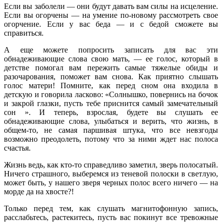
Если вы заболели — они будут давать вам силы на исцеление.
Если вы огорчены — на умение по-новому рассмотреть свое
огорчение. Если у вас беда — и с бедой сможете вы
справиться.
А еще можете попросить записать для вас эти
обнадеживающие слова свою мать, — ее голос, который в
детстве помогал вам пережить самые тяжелые обиды и
разочарования, поможет вам снова. Как приятно слышать
голос матери! Помните, как перед сном она входила в
детскую и говорила ласково: «Солнышко, повернись на бочок
и закрой глазки, пусть тебе приснится самый замечательный
сон ». И теперь, взрослая, будете вы слушать ее
обнадеживающие слова, улыбаться и верить, что жизнь, в
общем-то, не самая паршивая штука, что все невзгоды
возможно преодолеть, потому что за ними ждет нас полоса
счастья.
Жизнь ведь, как кто-то справедливо заметил, зверь полосатый.
Ничего страшного, выберемся из теневой полоски в светлую,
может быть, у нашего зверя черных полос всего ничего — на
морде да на хвосте?!
Только перед тем, как слушать магнитофонную запись,
расслабьтесь, растекитесь, пусть вас покинут все тревожные