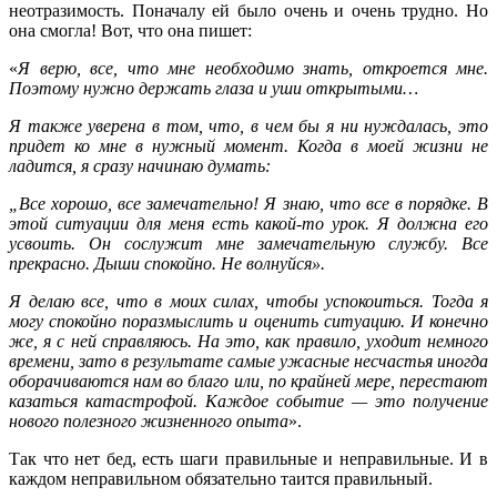
неотразимость. Поначалу ей было очень и очень трудно. Но
она смогла! Вот, что она пишет:
«
Я верю, все, что мне необходимо знать, откроется мне.
Поэтому нужно держать глаза и уши открытыми…
Я также уверена в том, что, в чем бы я ни нуждалась, это
придет ко мне в нужный момент. Когда в моей жизни не
ладится, я сразу начинаю думать:
„Все хорошо, все замечательно! Я знаю, что все в порядке. В
этой ситуации для меня есть какой-то урок. Я должна его
усвоить. Он сослужит мне замечательную службу. Все
прекрасно. Дыши спокойно. Не волнуйся».
Я делаю все, что в моих силах, чтобы успокоиться. Тогда я
могу спокойно поразмыслить и оценить ситуацию. И конечно
же, я с ней справляюсь. На это, как правило, уходит немного
времени, зато в результате самые ужасные несчастья иногда
оборачиваются нам во благо или, по крайней мере, перестают
казаться катастрофой. Каждое событие — это получение
нового полезного жизненного опыта
».
Так что нет бед, есть шаги правильные и неправильные. И в
каждом неправильном обязательно таится правильный.