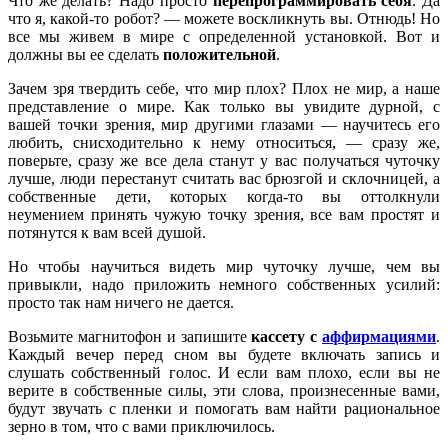
Что же делать? Надо просто
перепрограммировать себя
. Да
что я, какой-то робот? — можете воскликнуть вы. Отнюдь! Но
все мы живем в мире с определенной установкой. Вот и
должны вы ее сделать
положительной
.
Зачем зря твердить себе, что мир плох? Плох не мир, а наше
представление о мире. Как только вы увидите дурной, с
вашей точки зрения, мир другими глазами — научитесь его
любить, снисходительно к нему относиться, — сразу же,
поверьте, сразу же все дела станут у вас получаться чуточку
лучше, люди перестанут считать вас брюзгой и склочницей, а
собственные дети, которых когда-то вы оттолкнули
неумением принять чужую точку зрения, все вам простят и
потянутся к вам всей душой.
Но чтобы научиться видеть мир чуточку лучше, чем вы
привыкли, надо приложить немного собственных усилий:
просто так нам ничего не дается.
Возьмите магнитофон и запишите
кассету с
аффирмациями
.
Каждый вечер перед сном вы будете включать запись и
слушать собственный голос. И если вам плохо, если вы не
верите в собственные силы, эти слова, произнесенные вами,
будут звучать с пленки и помогать вам найти рациональное
зерно в том, что с вами приключилось.