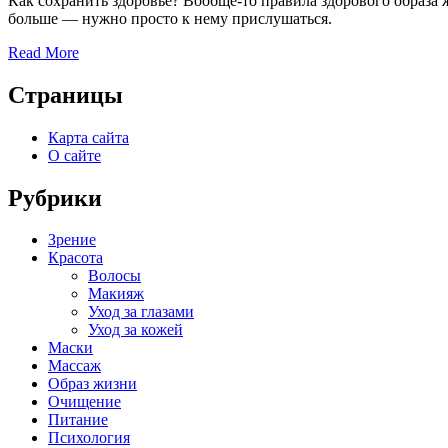
Как сохранить здоровье? Вообще-то правила здорового образа 
больше — нужно просто к нему прислушаться.
Read More
Страницы
Карта сайта
О сайте
Рубрики
Зрение
Красота
Волосы
Макияж
Уход за глазами
Уход за кожей
Маски
Массаж
Образ жизни
Очищение
Питание
Психология