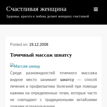
Skip
Счастливая женщина
to
content
Здоровье, красота и любовь делают женщину счастливой
Posted on:
19.12.2008
Точечный массаж шиатсу
Среди разновидностей точечного массажа
видное место занимает
шиатсу
— способ
лечения и профилактики болезней при помощи
нажима на определенные точки, которые часто
не совпадают с традиционными китайскими
точками иглоукалывания.