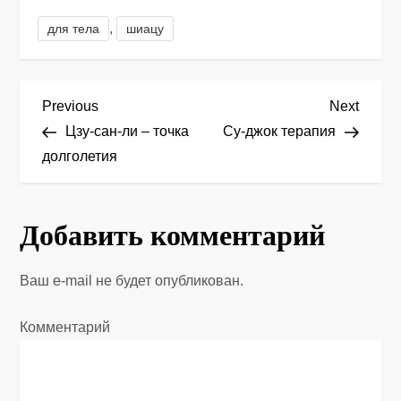
,
для тела
шиацу
Н
Previous
Next
Previous
Next
Post
Post
Цзу-сан-ли – точка
Су-джок терапия
а
долголетия
в
и
Добавить комментарий
г
Ваш e-mail не будет опубликован.
а
Комментарий
ц
и