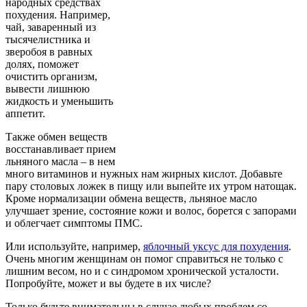
народных средствах
похудения. Например,
чай, заваренный из
тысячелистника и
зверобоя в равных
долях, поможет
очистить организм,
вывести лишнюю
жидкость и уменьшить
аппетит.
Также обмен веществ
восстанавливает прием
льняного масла – в нем
много витаминов и нужных нам жирных кислот. Добавьте
пару столовых ложек в пищу или выпейте их утром натощак.
Кроме нормализации обмена веществ, льняное масло
улучшает зрение, состояние кожи и волос, борется с запорами
и облегчает симптомы ПМС.
Или используйте, например,
яблочный уксус для похудения
.
Очень многим женщинам он помог справиться не только с
лишним весом, но и с синдромом хронической усталости.
Попробуйте, может и вы будете в их числе?
Только будьте внимательны в случае любых проблем со