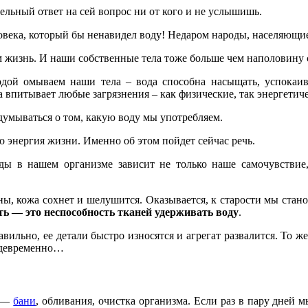
ельный ответ на сей вопрос ни от кого и не услышишь.
овека, который бы ненавидел воду! Недаром народы, населяющи
м жизнь. И наши собственные тела тоже больше чем наполовину 
дой омываем наши тела – вода способна насыщать, успокаива
да впитывает любые загрязнения – как физические, так энергетич
думываться о том, какую воду мы употребляем.
о энергия жизни. Именно об этом пойдет сейчас речь.
ды в нашем организме зависит не только наше самочувствие
ы, кожа сохнет и шелушится. Оказывается, к старости мы стан
ть — это неспособность тканей удерживать воду
.
вильно, ее детали быстро износятся и агрегат развалится. То ж
еждевременно…
—
бани
, обливания, очистка организма. Если раз в пару дней 