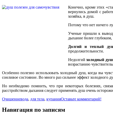
Конечно, кроме этих «ст
вернулись домой с работ
хозяйка, в душ.
Потому что нет ничего лу
Ученые пришли к выводу
дыхание более глубоким,
Долгий и теплый ду
продолжительности.
Недолгий
холодный душ
возрастанию чувствител
Особенно полезно использовать холодный душ, когда вы чувст
сонливое состояние. Во много раз сильнее эффект холодного д
Но необходимо помнить, что при некоторых болезнях, связ
расстройством дыхания следует применять душ очень осторож
Очищение
вода
,
для тела
,
купания
Оставьте комментарий!
Навигация по записям