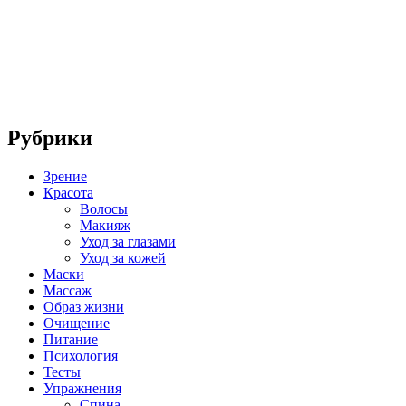
Рубрики
Зрение
Красота
Волосы
Макияж
Уход за глазами
Уход за кожей
Маски
Массаж
Образ жизни
Очищение
Питание
Психология
Тесты
Упражнения
Спина