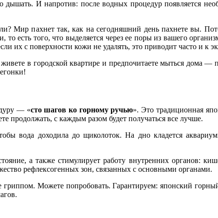
о дышать. И напротив: после водных процедур появляется необ
ли? Мир пахнет так, как на сегодняшний день пахнете вы. Пот
 то есть того, что выделяется через ее поры из вашего организ
сли их с поверхности кожи не удалять, это приводит часто и к э
живете в городской квартире и предпочитаете мыться дома — п
регонки!
едуру — «
сто шагов ко горному ручью
». Это традиционная япо
ете продолжать, с каждым разом будет получаться все лучше.
тобы вода доходила до щиколоток. На дно кладется аквариу
стояние, а также стимулирует работу внутренних органов: ки
жество рефлексогенных зон, связанных с основными органами.
те гриппом. Можете попробовать. Гарантируем: японский горн
агов.