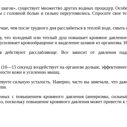
а шагов», существует множество других водных процедур. Особ
ы с головной болью и сильно переутомились. Спросите свое тел
чше, чем после трудного дня расслабиться в теплой воде, смыть с
, что холодный или теплый душ повышает кровяное давление, 
 усиливает кровообращение и выделение шлаков из организма. Но
ш
действуют расслабляюще. Все зависит от давления па
(10—15 секунд) воздействует на организм дольше, эффективнее 
ьности кожи и усилению мышц.
вуете сильную усталость. Наверно, часто вы замечали, что да
уша.
анных с повышением кровяного давления (аневризмы, сильны
но, поскольку повышение кровяного давления может привести к