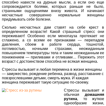
способно навести на дурные мысли, а если оно еще
сопровождается болями, которых раньше не было,
странными ощущениями внизу живота. И начинают
несчастные совершенно нормальные женщины
придумывать себе болезни.
Сколько несчастных дам ставят на себе крест в
определенном возрасте! Какой страшный стресс они
переживают! Особенно если менопауза протекает не
сглажено, а со всеми ее признаками — перепадом
давления, сбоем в работе сердца, тошнотой,
потливостью, ночными страхами, неожиданным
повышением температуры тела и таким неожиданным ее
понижением — приливами и отливами… Пережить этот
возраст с достоинством способна не всякая женщина.
Стрессы вызывает и любая перемена в жизни женщины
— замужество, рождение ребенка, развод, расставание с
повзрослевшими детьми, смерть мужа. И каждая
женщина переживает такую ситуацию по-своему.
Стрессы вызывает и
обычная
домашняя
рутина
, то жуткое
однообразие жизни,