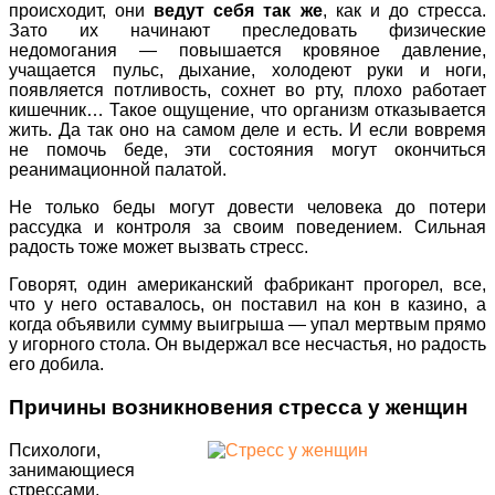
происходит, они
ведут себя так же
, как и до стресса.
Зато их начинают преследовать физические
недомогания — повышается кровяное давление,
учащается пульс, дыхание, холодеют руки и ноги,
появляется потливость, сохнет во рту, плохо работает
кишечник… Такое ощущение, что организм отказывается
жить. Да так оно на самом деле и есть. И если вовремя
не помочь беде, эти состояния могут окончиться
реанимационной палатой.
Не только беды могут довести человека до потери
рассудка и контроля за своим поведением. Сильная
радость тоже может вызвать стресс.
Говорят, один американский фабрикант прогорел, все,
что у него оставалось, он поставил на кон в казино, а
когда объявили сумму выигрыша — упал мертвым прямо
у игорного стола. Он выдержал все несчастья, но радость
его добила.
Причины возникновения стресса у женщин
Психологи,
занимающиеся
стрессами,