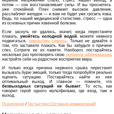
нервное напряжение спало, стресс нашел выход, а
потом — сон восстанавливает силы. И вы проснетесь
уже спокойной. Плач снимает высокое давление,
расслабляет желудок — и вам не будет уже грозить язва.
Ведь, по нашей медицинской статистике, стресс — одна
из основных причин язвенной болезни.
Если заснуть не удалось, значит, когда перестанете
плакать,
умойтесь холодной водой
, можете немного
подвигаться,
гимнастику сделать
. Только не думайте о
том, что заставило плакать. Как бы забудьте о причине
слез. Сотрите ее из памяти. Наоборот, постарайтесь
несколько раз проговорить свою
любимую аффирмацию
,
настройте себя на радостное восприятие мира.
И только когда причина нервного срыва перестанет
вызывать бурю эмоций, только тогда попробуйте реально
оценить ситуацию. Постарайтесь найти из нее
оптимальный выход. И главное — помните, что
безвыходных ситуаций не бывает
. То есть, как
говорил герой одного мультфильма, где вход, там и
выход.
Психология
/
Тесты
стресс
Оставьте комментарий!