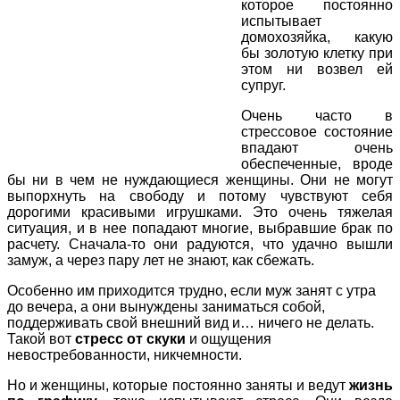
которое постоянно
испытывает
домохозяйка, какую
бы золотую клетку при
этом ни возвел ей
супруг.
Очень часто в
стрессовое состояние
впадают очень
обеспеченные, вроде
бы ни в чем не нуждающиеся женщины. Они не могут
выпорхнуть на свободу и потому чувствуют себя
дорогими красивыми игрушками. Это очень тяжелая
ситуация, и в нее попадают многие, выбравшие брак по
расчету. Сначала-то они радуются, что удачно вышли
замуж, а через пару лет не знают, как сбежать.
Особенно им приходится трудно, если муж занят с утра
до вечера, а они вынуждены заниматься собой,
поддерживать свой внешний вид и… ничего не делать.
Такой вот
стресс от скуки
и ощущения
невостребованности, никчемности.
Но и женщины, которые постоянно заняты и ведут
жизнь