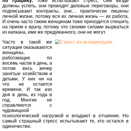
по графику
, тоже испытывают стресс. Они везде
должны успеть, они проводят деловые переговоры, они
подписывают контракты, они… практически лишены
личной жизни, потому вся их личная жизнь — их работа.
И очень часто таким женщинам тоже приходится спешить
на прием к врачу, потому что своими силами вырваться
из капкана, ими же придуманного, они не могут.
Часто в такой же
ситуации оказываются
женщины,
работающие по
восемь часов в день, а
потом весь вечер
занятые хозяйством и
детьми. У них ни на
что не остается
времени. И так изо
дня в день, из года в
год. Многие не
справляются с
чудовищной
психологической нагрузкой и впадают в отчаяние. Но
самый страшный стресс испытывают те, кто остался в
одиночестве.